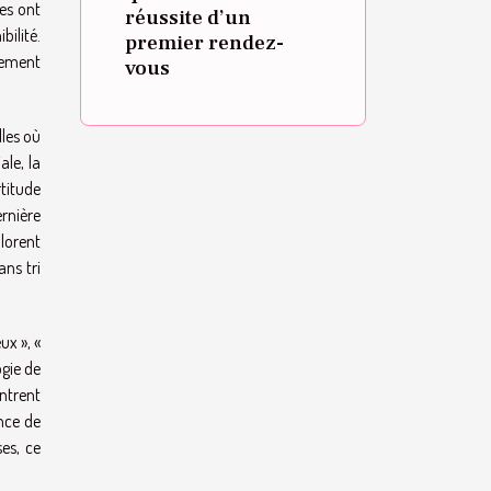
mes ont
réussite d’un
bilité.
premier rendez-
uement
vous
lles où
ale, la
rtitude
ernière
plorent
ans tri
ux », «
ogie de
ntrent
nce de
ses, ce