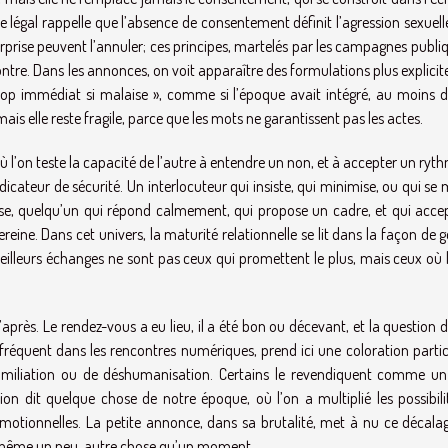
e légal rappelle que l’absence de consentement définit l’agression sexuell
 surprise peuvent l’annuler; ces principes, martelés par les campagnes publi
ontre. Dans les annonces, on voit apparaître des formulations plus explicite
 « stop immédiat si malaise », comme si l’époque avait intégré, au moins 
mais elle reste fragile, parce que les mots ne garantissent pas les actes.
ù l’on teste la capacité de l’autre à entendre un non, et à accepter un ryt
icateur de sécurité. Un interlocuteur qui insiste, qui minimise, ou qui s
rse, quelqu’un qui répond calmement, qui propose un cadre, et qui accep
ine. Dans cet univers, la maturité relationnelle se lit dans la façon de g
eilleurs échanges ne sont pas ceux qui promettent le plus, mais ceux où 
’après. Le rendez-vous a eu lieu, il a été bon ou décevant, et la question 
g, fréquent dans les rencontres numériques, prend ici une coloration partic
miliation ou de déshumanisation. Certains le revendiquent comme un 
ion dit quelque chose de notre époque, où l’on a multiplié les possibili
otionnelles. La petite annonce, dans sa brutalité, met à nu ce décalage
nt, même un peu, autre chose qu’un moment.