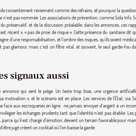
 de consentement reviennent comme des refrains, et pourquoi la question
e n’est pas nommée. Les associations de prévention, comme Sida Info Se
du préservatif, et de la discussion préalable; dans les annonces, ces rap
test récent », « pas de prise de risque ». Cette présence du sanitaire dit 
agne d’une responsabilisation, et l’ombre des risques, qu’ils soient médi
st pas glamour, mais c’est un filtre vital, et souvent, le seul garde-fou 
es signaux aussi
annonce qui sent le piège. Un texte trop lisse, une urgence artificiell
motivation », et le scénario est en place. Les services de l’État, via Se
ase face aux escroqueries en ligne : ne jamais envoyer d’argent à un inco
ilégier les échanges prudents tant que l’identité n’est pas établie. Les 
, parce qu’il est chargé d’émotion, devient un terrain favorable pour man
d’être jugé créent un cocktail où l’on baisse la garde.