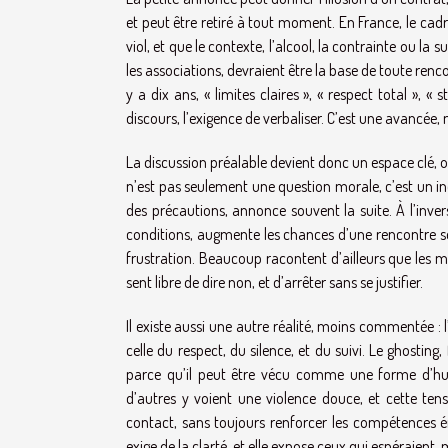
et peut être retiré à tout moment. En France, le cadr
viol, et que le contexte, l’alcool, la contrainte ou la
les associations, devraient être la base de toute renc
y a dix ans, « limites claires », « respect total »,
discours, l’exigence de verbaliser. C’est une avancée, 
La discussion préalable devient donc un espace clé, o
n’est pas seulement une question morale, c’est un ind
des précautions, annonce souvent la suite. À l’inve
conditions, augmente les chances d’une rencontre sere
frustration. Beaucoup racontent d’ailleurs que les m
sent libre de dire non, et d’arrêter sans se justifier.
Il existe aussi une autre réalité, moins commentée : l
celle du respect, du silence, et du suivi. Le ghostin
parce qu’il peut être vécu comme une forme d’hu
d’autres y voient une violence douce, et cette tens
contact, sans toujours renforcer les compétences ém
exige de la clarté, et elle expose ceux qui espéraie