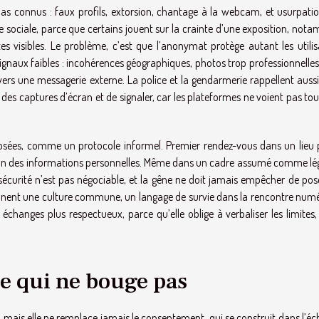
as connus : faux profils, extorsion, chantage à la webcam, et usurpatio
e sociale, parce que certains jouent sur la crainte d’une exposition, no
 visibles. Le problème, c’est que l’anonymat protège autant les utilis
ignaux faibles : incohérences géographiques, photos trop professionnelles
rs une messagerie externe. La police et la gendarmerie rappellent aussi
des captures d’écran et de signaler, car les plateformes ne voient pas tout
osées, comme un protocole informel. Premier rendez-vous dans un lieu p
ation des informations personnelles. Même dans un cadre assumé comme lége
 sécurité n’est pas négociable, et la gêne ne doit jamais empêcher de pos
iennent une culture commune, un langage de survie dans la rencontre numé
changes plus respectueux, parce qu’elle oblige à verbaliser les limites, 
e qui ne bouge pas
, mais elle ne remplace jamais le consentement, qui se construit dans l’é