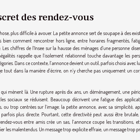
scret des rendez-vous
e chose, plus difficile à avouer. La petite annonce sert de soupape à des exi
très bien comment rencontrer hors ligne, entre horaires fragmentés, fatig
e. Les chiffres de l’Insee sur la hausse des ménages d’une personne dise
inégalités rappelle que l’isolement relationnel touche davantage les per
gories. Dans ce contexte, l’annonce devient un outil, parfois choisi avec lu
e tout dans la manière d’écrire, on n’y cherche pas uniquement un cor
res qui mènent là. Une rupture après dix ans, un déménagement, une péri
cles sociaux se réduisent. Beaucoup décrivent une fatigue des applicat
s, ou trop centrées sur l’image; la petite annonce, avec sa simplicité, a
rfois plus directe. Pourtant, cette directivité peut aussi être brutale,
rendez-vous entre amis crée un sas, l’annonce coupe les transitions, et
ifier les malentendus. Un message trop explicite effraie, un message trop 