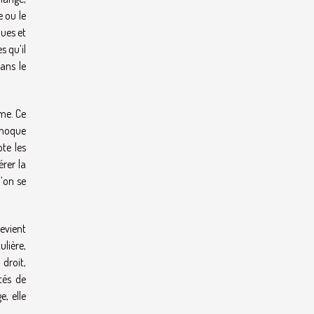
e ou le
ques et
s qu’il
dans le
hme. Ce
e moque
te les
érer la
l’on se
devient
ulière,
droit,
tés de
, elle