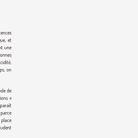
stences
ue, et
nt une
sonnes
cidité,
ps, on
ode de
ions «
pparaît
 parce
 place
prudent