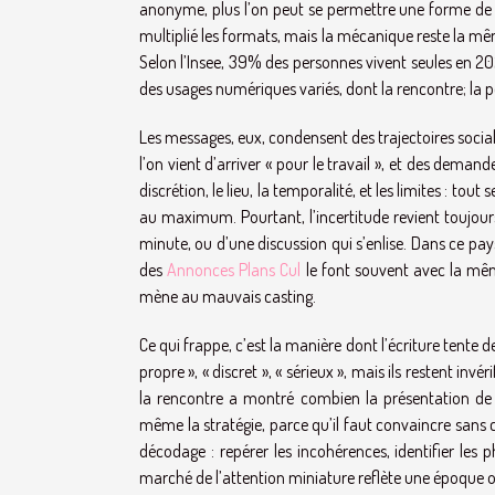
anonyme, plus l’on peut se permettre une forme de vé
multiplié les formats, mais la mécanique reste la mêm
Selon l’Insee, 39% des personnes vivent seules en 2
des usages numériques variés, dont la rencontre; la pe
Les messages, eux, condensent des trajectoires sociales
l’on vient d’arriver « pour le travail », et des demand
discrétion, le lieu, la temporalité, et les limites : to
au maximum. Pourtant, l’incertitude revient toujours
minute, ou d’une discussion qui s’enlise. Dans ce pay
des
Annonces Plans Cul
le font souvent avec la même 
mène au mauvais casting.
Ce qui frappe, c’est la manière dont l’écriture tente 
propre », « discret », « sérieux », mais ils restent inv
la rencontre a montré combien la présentation de s
même la stratégie, parce qu’il faut convaincre sans
décodage : repérer les incohérences, identifier les p
marché de l’attention miniature reflète une époque o