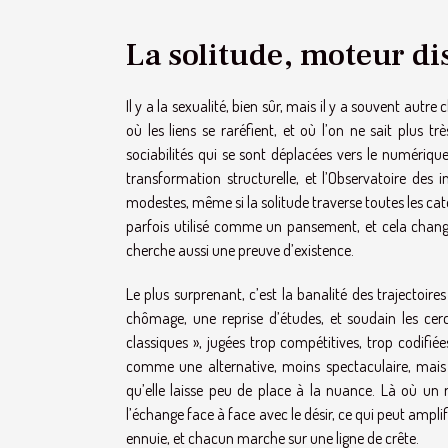
La solitude, moteur di
Il y a la sexualité, bien sûr, mais il y a souvent autr
où les liens se raréfient, et où l’on ne sait plus 
sociabilités qui se sont déplacées vers le numériqu
transformation structurelle, et l’Observatoire des 
modestes, même si la solitude traverse toutes les caté
parfois utilisé comme un pansement, et cela chang
cherche aussi une preuve d’existence.
Le plus surprenant, c’est la banalité des trajectoi
chômage, une reprise d’études, et soudain les cer
classiques », jugées trop compétitives, trop codifiée
comme une alternative, moins spectaculaire, mais pa
qu’elle laisse peu de place à la nuance. Là où un 
l’échange face à face avec le désir, ce qui peut ampl
ennuie, et chacun marche sur une ligne de crête.