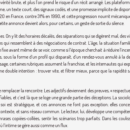
rité brute, et plus l’on prend le risque d’un récit arrangé. Les platefor
e, un texte court, des signaux codés, et une promesse implicite de disponi
020 en France, contre 31% en 1990, et cette progression nourrit mécaniq
tite annonce devient alors, pour certains, un geste de sortie du silence.
. On y lit des horaires décalés, des séparations qui se digèrent mal, des vi
es qui ressemblent à des négociations de contrat. L’âge, la situation famili
ut se fixe avant même de se voir, comme si l’époque cherchait à réduire l’ince
, sous la forme d’un profil qui disparaît, d’un rendez-vous annulé à la d
sage, certaines rubriques assument la franchise, et les internautes qui ex
double intention : trouver vite, et filtrer mieux, parce que la rapidité s
de remplacer la rencontre. Les adjectifs deviennent des preuves, « respectue
érifiables, et c’est là que se loge une grande partie des déceptions. La sociol
oi est stratégique, et ces annonces ne font pas exception; elles conce
 contexte, et sans réseau commun. Le lecteur, lui, développe une compéte
hrases copiées-collées, sentir les scénarios trop parfaits. Dans les coulis
ù l’intime se gère aussi comme un flux.