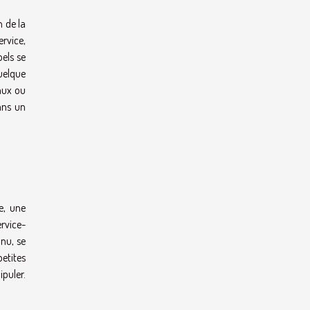
 de la
rvice,
pels se
quelque
caux ou
dans un
e, une
rvice-
nnu, se
petites
ipuler.