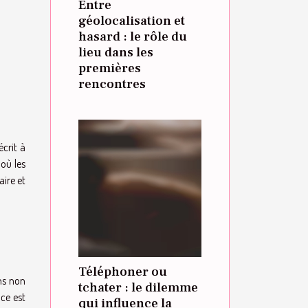
Entre
géolocalisation et
hasard : le rôle du
lieu dans les
premières
rencontres
écrit à
 où les
aire et
Téléphoner ou
ons non
tchater : le dilemme
ace est
qui influence la