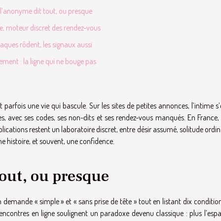
l’anonyme dit tout, ou presque
de, moteur discret des rendez-vous
aques rôdent, les signaux aussi
ment : la ligne qui ne bouge pas
parfois une vie qui bascule. Sur les sites de petites annonces, l’intime s’
ines, avec ses codes, ses non-dits et ses rendez-vous manqués. En France,
ications restent un laboratoire discret, entre désir assumé, solitude ordin
e histoire, et souvent, une confidence.
out, ou presque
 demande « simple » et « sans prise de tête » tout en listant dix conditi
 rencontres en ligne soulignent un paradoxe devenu classique : plus l’esp