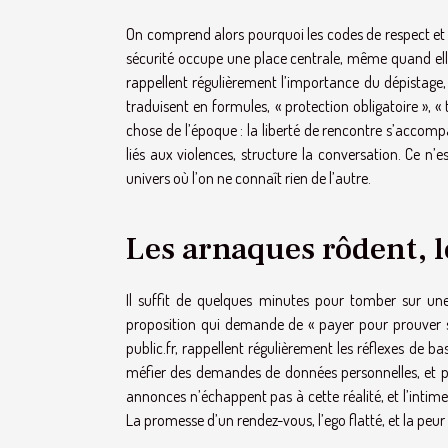
On comprend alors pourquoi les codes de respect et
sécurité occupe une place centrale, même quand ell
rappellent régulièrement l’importance du dépistage, 
traduisent en formules, « protection obligatoire », « 
chose de l’époque : la liberté de rencontre s’accomp
liés aux violences, structure la conversation. Ce n’e
univers où l’on ne connaît rien de l’autre.
Les arnaques rôdent, l
Il suffit de quelques minutes pour tomber sur une 
proposition qui demande de « payer pour prouver sa 
public.fr, rappellent régulièrement les réflexes de b
méfier des demandes de données personnelles, et priv
annonces n’échappent pas à cette réalité, et l’intime
La promesse d’un rendez-vous, l’ego flatté, et la peur 