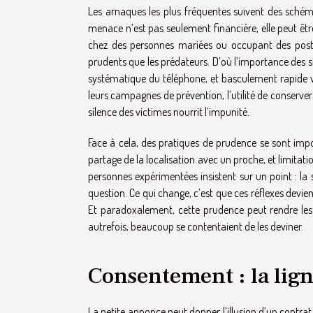
Les arnaques les plus fréquentes suivent des schém
menace n’est pas seulement financière, elle peut êtr
chez des personnes mariées ou occupant des postes
prudents que les prédateurs. D’où l’importance des s
systématique du téléphone, et basculement rapide ve
leurs campagnes de prévention, l’utilité de conserver 
silence des victimes nourrit l’impunité.
Face à cela, des pratiques de prudence se sont imp
partage de la localisation avec un proche, et limit
personnes expérimentées insistent sur un point : la
question. Ce qui change, c’est que ces réflexes dev
Et paradoxalement, cette prudence peut rendre les é
autrefois, beaucoup se contentaient de les deviner.
Consentement : la lign
La petite annonce peut donner l’illusion d’un contrat