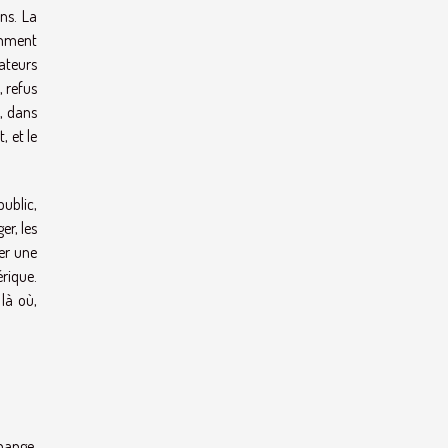
ns. La
tamment
ateurs
, refus
, dans
, et le
ublic,
r, les
er une
rique.
là où,
change,