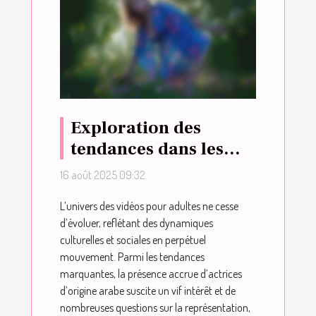
Exploration des
tendances dans les
vidéos pour adultes
16 août 2025 09:32
avec des actrices
L’univers des vidéos pour adultes ne cesse
d'origine arabe
d’évoluer, reflétant des dynamiques
culturelles et sociales en perpétuel
mouvement. Parmi les tendances
marquantes, la présence accrue d’actrices
d’origine arabe suscite un vif intérêt et de
nombreuses questions sur la représentation,