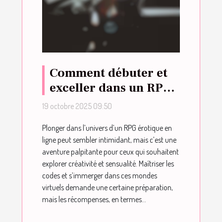
Comment débuter et
exceller dans un RPG
érotique en ligne ?
19 octobre 2025 09:50
Plonger dans l’univers d’un RPG érotique en
ligne peut sembler intimidant, mais c’est une
aventure palpitante pour ceux qui souhaitent
explorer créativité et sensualité. Maîtriser les
codes et s’immerger dans ces mondes
virtuels demande une certaine préparation,
mais les récompenses, en termes...