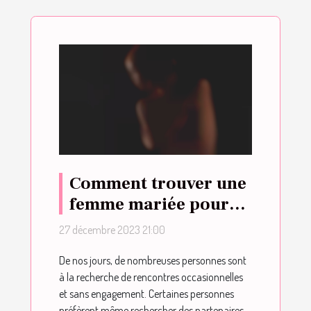
Comment trouver une
femme mariée pour
un plan sexe ?
27 décembre 2023 21:00
De nos jours, de nombreuses personnes sont
à la recherche de rencontres occasionnelles
et sans engagement. Certaines personnes
préfèrent même rechercher des partenaires