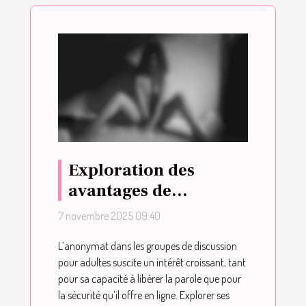
Exploration des
avantages de
l'anonymat dans les
7 novembre 2025 09:40
groupes de discussion
L’anonymat dans les groupes de discussion
pour adultes
pour adultes suscite un intérêt croissant, tant
pour sa capacité à libérer la parole que pour
la sécurité qu’il offre en ligne. Explorer ses