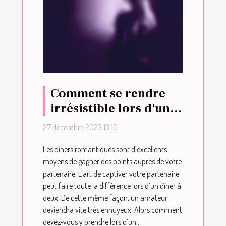
Comment se rendre
irrésistible lors d'un
dîner à deux ?
27 décembre 2023 13:10
Les dîners romantiques sont d’excellents
moyens de gagner des points auprès de votre
partenaire. L'art de captiver votre partenaire
peut faire toute la différence lors d’un dîner à
deux. De cette même façon, un amateur
deviendra vite très ennuyeux. Alors comment
devez-vous y prendre lors d’un...