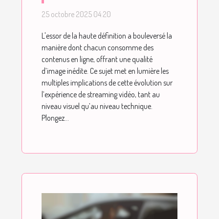
l'expérience du
25 octobre 2025 04:20
streaming vidéo ?
L'essor de la haute définition a bouleversé la
manière dont chacun consomme des
contenus en ligne, offrant une qualité
d’image inédite. Ce sujet met en lumière les
multiples implications de cette évolution sur
l’expérience de streaming vidéo, tant au
niveau visuel qu’au niveau technique.
Plongez...