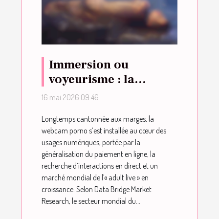
Immersion ou
voyeurisme : la
webcam porno, nouvel
16 mai 2026 09:46
eldorado du plaisir
Longtemps cantonnée aux marges, la
partagé ?
webcam porno s’est installée au cœur des
usages numériques, portée par la
généralisation du paiement en ligne, la
recherche d’interactions en direct et un
marché mondial de l’« adult live » en
croissance. Selon Data Bridge Market
Research, le secteur mondial du...