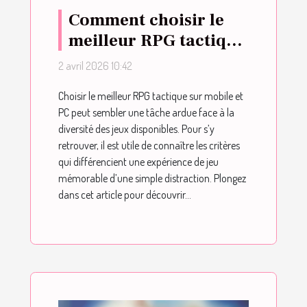
Comment choisir le
meilleur RPG tactique
sur mobile et PC ?
2 avril 2026 10:42
Choisir le meilleur RPG tactique sur mobile et
PC peut sembler une tâche ardue face à la
diversité des jeux disponibles. Pour s’y
retrouver, il est utile de connaître les critères
qui différencient une expérience de jeu
mémorable d’une simple distraction. Plongez
dans cet article pour découvrir...