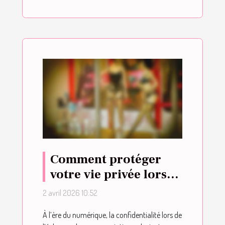
Comment protéger
votre vie privée lors
de l'envoi de messages
2 avril 2026 10:52
coquins ?
À l’ère du numérique, la confidentialité lors de