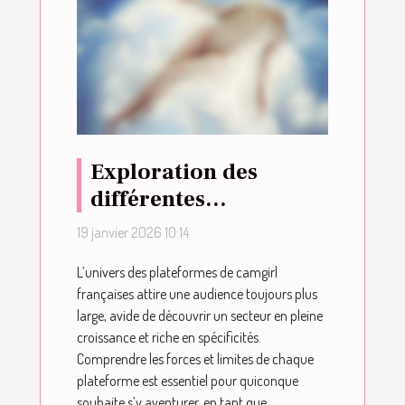
Exploration des
différentes
plateformes de
19 janvier 2026 10:14
camgirl françaises :
L’univers des plateformes de camgirl
avantages et
françaises attire une audience toujours plus
inconvénients
large, avide de découvrir un secteur en pleine
croissance et riche en spécificités.
Comprendre les forces et limites de chaque
plateforme est essentiel pour quiconque
souhaite s’y aventurer, en tant que