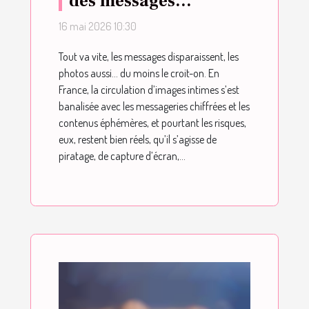
des messages
rencontre la fragilité
16 mai 2026 10:30
des photos intimes :
Tout va vite, les messages disparaissent, les
quel risque pour vos
photos aussi… du moins le croit-on. En
données ?
France, la circulation d’images intimes s’est
banalisée avec les messageries chiffrées et les
contenus éphémères, et pourtant les risques,
eux, restent bien réels, qu’il s’agisse de
piratage, de capture d’écran,...