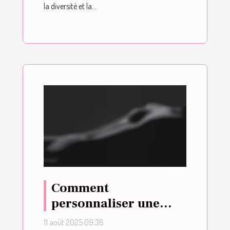
la diversité et la...
Comment
personnaliser une
poupée affective pour
11 août 2025 09:38