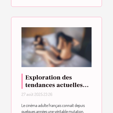
Exploration des
tendances actuelles
dans le cinéma adulte
27 août 2025 23:26
français
Le cinéma adulte français connaît depuis
quelques années une véritable mutation,