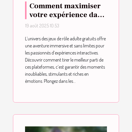
Comment maximiser
votre expérience dans
un jeu de rôle adulte
19 août 2025 10:53
gratuit ?
L’univers des jeux de rôle adulte gratuits offre
une aventure immersive et sans limites pour
les passionnés d’expériences interactives.
Découvrir comment tirer le meilleur parti de
ces plateformes, c’est garantir des moments
inoubliables, stimulants et riches en
émotions. Plongez dans les...