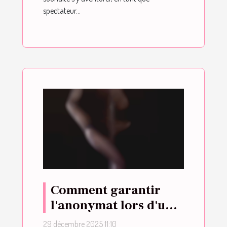
spectateur...
Comment garantir
l'anonymat lors d'un
appel téléphonique
29 décembre 2025 11:10