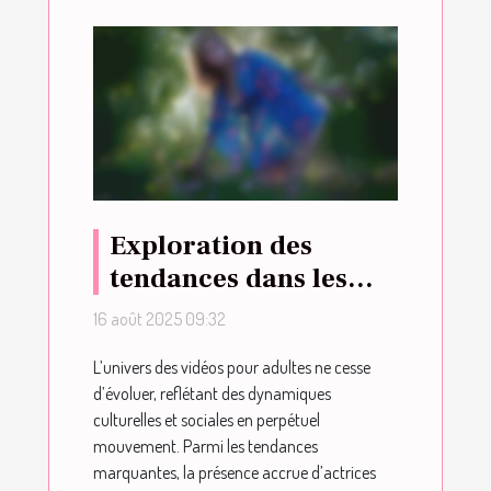
Exploration des
tendances dans les
vidéos pour adultes
16 août 2025 09:32
avec des actrices
L’univers des vidéos pour adultes ne cesse
d'origine arabe
d’évoluer, reflétant des dynamiques
culturelles et sociales en perpétuel
mouvement. Parmi les tendances
marquantes, la présence accrue d’actrices