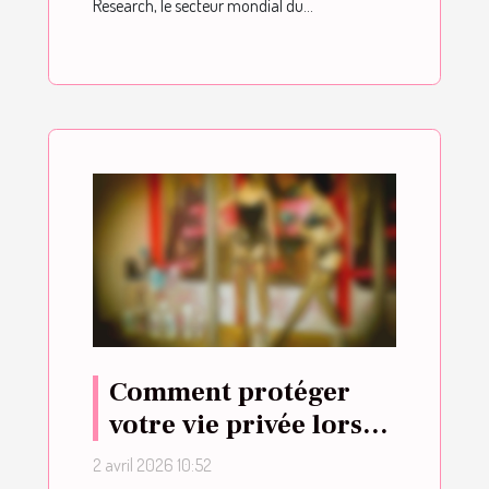
Research, le secteur mondial du...
Comment protéger
votre vie privée lors
de l'envoi de messages
2 avril 2026 10:52