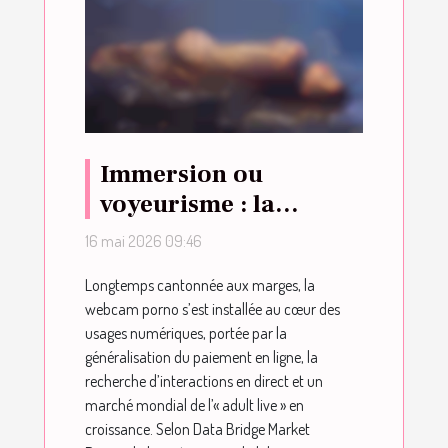
Immersion ou
voyeurisme : la
webcam porno, nouvel
16 mai 2026 09:46
eldorado du plaisir
Longtemps cantonnée aux marges, la
partagé ?
webcam porno s’est installée au cœur des
usages numériques, portée par la
généralisation du paiement en ligne, la
recherche d’interactions en direct et un
marché mondial de l’« adult live » en
croissance. Selon Data Bridge Market