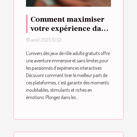
Comment maximiser
votre expérience dans
un jeu de rôle adulte
19 août 2025 10:53
gratuit ?
L’univers des jeux de rôle adulte gratuits offre
une aventure immersive et sans limites pour
les passionnés d’expériences interactives.
Découvrir comment tirer le meilleur parti de
ces plateformes, c’est garantir des moments
inoubliables, stimulants et riches en
émotions. Plongez dans les...