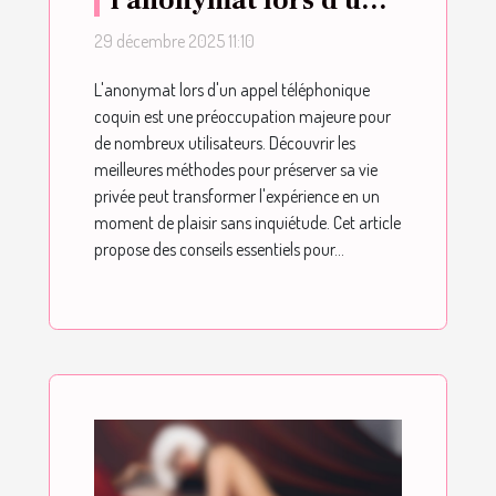
appel téléphonique
29 décembre 2025 11:10
coquin ?
L'anonymat lors d'un appel téléphonique
coquin est une préoccupation majeure pour
de nombreux utilisateurs. Découvrir les
meilleures méthodes pour préserver sa vie
privée peut transformer l'expérience en un
moment de plaisir sans inquiétude. Cet article
propose des conseils essentiels pour...