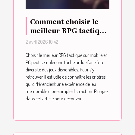
Comment choisir le
meilleur RPG tactique
sur mobile et PC ?
2 avril 2026 10:42
Choisir le meilleur RPG tactique sur mobile et
PC peut sembler une tâche ardue face à la
diversité des jeux disponibles. Pour s’y
retrouver, il est utile de connaître les critères
qui différencient une expérience de jeu
mémorable d’une simple distraction. Plongez
dans cet article pour découvrir...