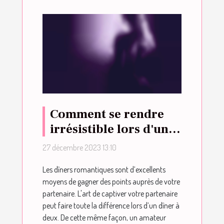
Comment se rendre
irrésistible lors d'un
dîner à deux ?
27 décembre 2023 13:10
Les dîners romantiques sont d’excellents
moyens de gagner des points auprès de votre
partenaire. L'art de captiver votre partenaire
peut faire toute la différence lors d’un dîner à
deux. De cette même façon, un amateur