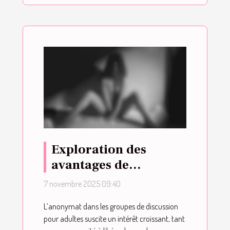
Exploration des
avantages de
l'anonymat dans les
7 novembre 2025 09:40
groupes de discussion
L’anonymat dans les groupes de discussion
pour adultes
pour adultes suscite un intérêt croissant, tant