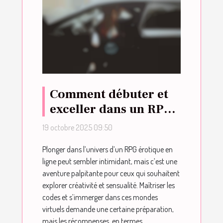
Comment débuter et
exceller dans un RPG
érotique en ligne ?
19 octobre 2025 09:50
Plonger dans l’univers d’un RPG érotique en
ligne peut sembler intimidant, mais c’est une
aventure palpitante pour ceux qui souhaitent
explorer créativité et sensualité. Maîtriser les
codes et s’immerger dans ces mondes
virtuels demande une certaine préparation,
mais les récompenses, en termes...