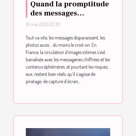
Quand la promptitude
des messages
rencontre la fragilité
16 mai 2026 10:30
des photos intimes :
Tout va vite, les messages disparaissent, les
quel risque pour vos
photos aussi… du moins le croit-on. En
données ?
France, la circulation d’images intimes s’est
banalisée avec les messageries chiffrées et les
contenus éphémères, et pourtant les risques,
eux, restent bien réels, qu’il s’agisse de
piratage, de capture d’écran,...