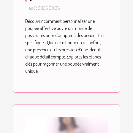
poupée affective pour
11 août 2025 09:38
répondre à vos
Découvrir comment personnaliser une
attentes uniques ?
poupée affective ouvre un monde de
possibilités pour s’adapter à des besoins très
spécifiques. Que ce soit pour un réconfort,
une présence ou l’expression d’une identité,
chaque détail compte. Explorez les étapes
clés pour façonner une poupée vraiment
unique,...