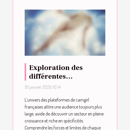
Exploration des
différentes
plateformes de
19 janvier 2026 10:14
camgirl françaises :
L’univers des plateformes de camgirl
avantages et
françaises attire une audience toujours plus
inconvénients
large, avide de découvrir un secteur en pleine
croissance et riche en spécificités.
Comprendre les forces et limites de chaque