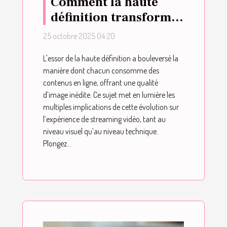
Comment la haute
définition transforme
l'expérience du
25 octobre 2025 04:20
streaming vidéo ?
L'essor de la haute définition a bouleversé la
manière dont chacun consomme des
contenus en ligne, offrant une qualité
d’image inédite. Ce sujet met en lumière les
multiples implications de cette évolution sur
l’expérience de streaming vidéo, tant au
niveau visuel qu’au niveau technique.
Plongez...